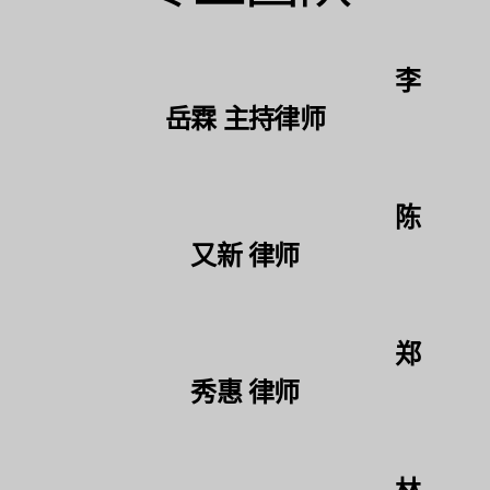
李
岳霖 主持律师
陈
又新 律师
郑
秀惠 律师