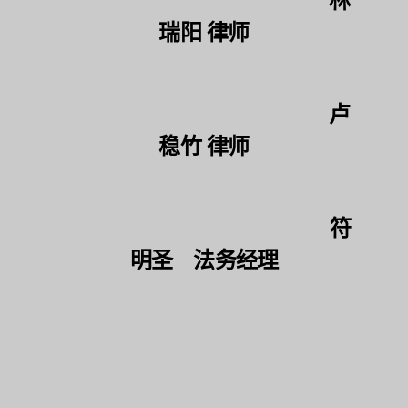
林
瑞阳 律师
卢
稳竹 律师
符
明圣 法务经理