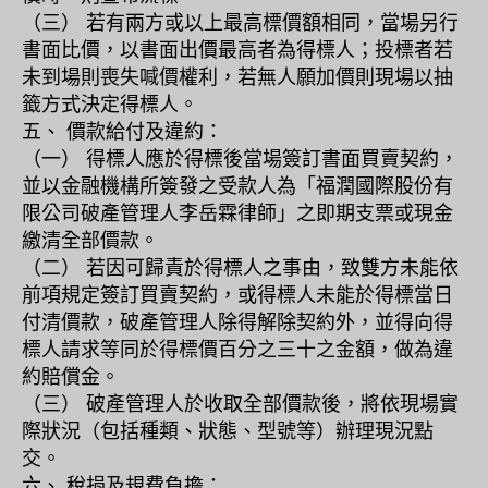
（三） 若有兩方或以上最高標價額相同，當場另行
書面比價，以書面出價最高者為得標人；投標者若
未到場則喪失喊價權利，若無人願加價則現場以抽
籤方式決定得標人。
五、 價款給付及違約：
（一） 得標人應於得標後當場簽訂書面買賣契約，
並以金融機構所簽發之受款人為「福潤國際股份有
限公司破產管理人李岳霖律師」之即期支票或現金
繳清全部價款。
（二） 若因可歸責於得標人之事由，致雙方未能依
前項規定簽訂買賣契約，或得標人未能於得標當日
付清價款，破產管理人除得解除契約外，並得向得
標人請求等同於得標價百分之三十之金額，做為違
約賠償金。
（三） 破產管理人於收取全部價款後，將依現場實
際狀況（包括種類、狀態、型號等）辦理現況點
交。
六、 稅捐及規費負擔：