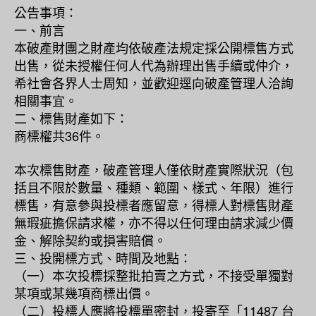
公告事項：
一、前言
本破產財團之財產均依破產法規定採公開標售方式
出售，從未授權任何人代為辦理出售手續或仲介，
希社會各界人士周知，並歡迎逕向破產管理人洽詢
相關事宜。
二、標售財產如下：
商標權共36件。
本次標售財產，破產管理人僅依財產實際狀況（包
括且不限於數量、種類、範圍、樣式、年限）進行
標售，有意參與投標者應留意，得標人對標售財產
無瑕疵擔保請求權，亦不得以任何理由請求減少價
金、解除契約或損害賠償。
三、投開標方式、時間及地點：
（一）本次投標採整批拍賣之方式，不接受單獨對
某項或某幾項商標出價。
（二）投標人應將投標單密封，投寄至「11487 台