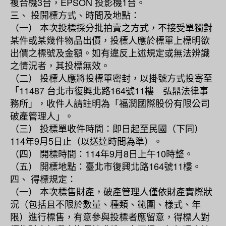
複合機3台，EPSON 投影機1台。
三、 投開標方式、時間及地點：
（一） 本次投標採分批拍賣之方式，不接受單獨對
某件或某幾件物品出價，投標人應於標單上標明欲
出價之標號及金額。如有違反上述規定或無法辨識
之情況者，其投標無效。
（二） 投標人應將投標單密封，以掛號方式投寄至
「11487 台北市復興北路164號11樓 弘鼎法律事
務所」，收件人請註明為「福潤國際股份有限公司
破產管理人」。
（三） 投標單收件時間：即日起至民國（下同）
114年9月5日止（以送達時間為準）。
（四） 開標時間：114年9月8日上午10時整。
（五） 開標地點：臺北市復興北路164號11樓。
四、 得標規定：
（一） 本次標售財產，破產管理人僅依財產實際狀
況（包括且不限於數量、種類、範圍、樣式、年
限）進行標售，有意參與投標者應留意，得標人對