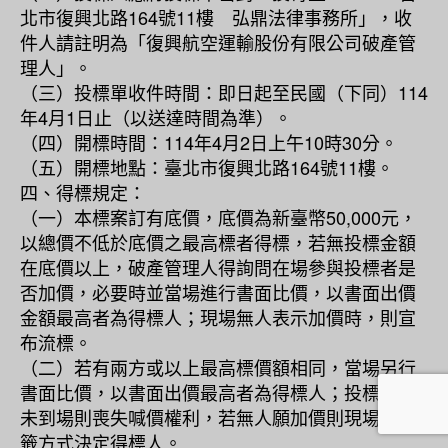
北市復興北路164號11樓 弘鼎法律事務所」，收
件人請註明為「復興航空運輸股份有限公司破產管
理人」。
（三）投標單收件時間：即日起至民國（下同）114
年4月1日止（以送達時間為準）。
（四）開標時間：114年4月2日上午10時30分。
（五）開標地點：臺北市復興北路164號11樓。
四、得標規定：
（一）本標案訂有底價，底價為新臺幣50,000元，
以總價不低於底價之最高標者得標，若無投標金額
在底價以上，破產管理人得詢問在場參與投標者是
否加價，必要時並當場進行書面比價，以書面出價
金額最高者為得標人；現場無人表示加價時，則宣
布流標。
（二）若有兩方或以上最高標價額相同，當場另行
書面比價，以書面出價最高者為得標人；投標者若
未到場則喪失喊價權利，若無人願加價則現場以抽
籤方式決定得標人。