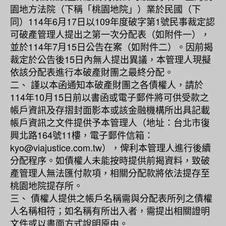
園地方法院（下稱「桃園地院」）業於民國（下
同）114年6月17日以109年度破字第1號民事裁定認
可破產管理人提出之第一次分配表（如附件一），
並於114年7月15日公告在案（如附件二）。因前揭
裁定於公告後15日內無人提出異議，本管理人現擬
依該分配表進行本破產財團之最終分配。
二、 謹以本函通知本破產財團之各債權人，請於
114年10月15日前以書函或電子郵件將可供受款之
帳戶資訊及存摺封面影本或該金融機構所出具記載
帳戶資訊之文件提供予本管理人（地址：台北市復
興北路164號11樓，電子郵件信箱：
kyo@viajustice.com.tw），俾利本管理人進行後續
分配程序。如債權人未能按時提供前揭資料，致破
產管理人無法匯付款項，相關分配款將依法提存至
桃園地院提存所。
三、 債權人提供之帳戶名稱需與分配表所列之債權
人名稱相符；如名稱有所出入者，需提出相關證明
文件或以書面方式說明原由。