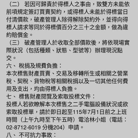
（二） 若因可歸責於得標人之事由，致雙方未能依
前項規定簽訂買賣契約，或得標人未能於得標當日
付清價款，破產管理人除得解除契約外，並得向得
標人請求等同於得標價百分之三十之金額，做為違
約賠償金。
（三） 破產管理人於收取全部價款後，將依現場實
際狀況（包括種類、狀態、型號等）辦理現況點
交。
六、 稅捐及規費負擔：
本次標售財產買賣、交易及移轉所生或相關之營業
稅、契稅、貨物稅等相關稅捐以及一切其他任何費
用及支出，均由得標人負擔。
七、 標售財產閱覽及索取投標文件：
投標人若欲瞭解本次標售之二手電腦設備狀況或欲
索取投標單，請於即日起至115年7月1日前之上班
時間（上午九時至下午五時）電洽林小姐（電話：
02-8712-6019 分機204）申請。
八、 不可抗力事故：