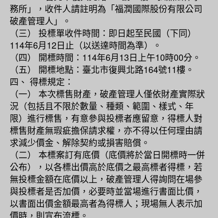
務所」，收件人請註明為「福潤國際股份有限公司
破產管理人」。
（三） 投標單收件時間：即日起至民國（下同）
114年6月12日止（以送達時間為準）。
（四） 開標時間：114年6月13日上午10時00分。
（五） 開標地點：臺北市復興北路164號11樓。
四、 得標規定：
（一） 本次標售財產，破產管理人僅依財產實際狀
況（包括且不限於數量、種類、範圍、樣式、年
限）進行標售，有意參與投標者應留意，得標人對
標售財產無瑕疵擔保請求權，亦不得以任何理由請
求減少價金、解除契約或損害賠償。
（二） 本標案訂有底價（底價將於當日開標時一併
公布），以各標出價高於底價之最高標者得標，若
無投標金額在底價以上，破產管理人得詢問在場參
與投標者是否加價，必要時並當場進行書面比價，
以書面出價金額最高者為得標人；現場無人表示加
價時，則宣布流標。