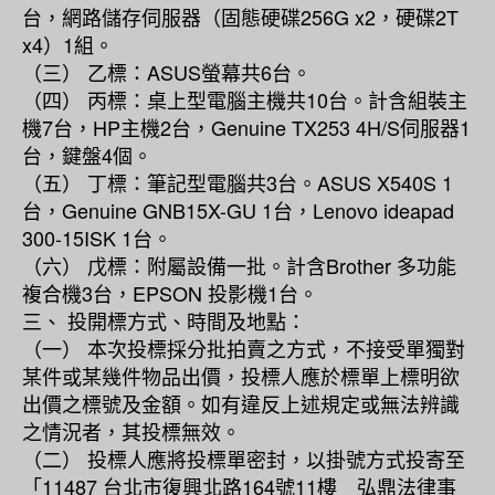
台，網路儲存伺服器（固態硬碟256G x2，硬碟2T
x4）1組。
（三） 乙標：ASUS螢幕共6台。
（四） 丙標：桌上型電腦主機共10台。計含組裝主
機7台，HP主機2台，Genuine TX253 4H/S伺服器1
台，鍵盤4個。
（五） 丁標：筆記型電腦共3台。ASUS X540S 1
台，Genuine GNB15X-GU 1台，Lenovo ideapad
300-15ISK 1台。
（六） 戊標：附屬設備一批。計含Brother 多功能
複合機3台，EPSON 投影機1台。
三、 投開標方式、時間及地點：
（一） 本次投標採分批拍賣之方式，不接受單獨對
某件或某幾件物品出價，投標人應於標單上標明欲
出價之標號及金額。如有違反上述規定或無法辨識
之情況者，其投標無效。
（二） 投標人應將投標單密封，以掛號方式投寄至
「11487 台北市復興北路164號11樓 弘鼎法律事