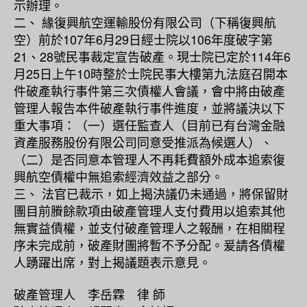
示辦理。
二、 緣復興航空運輸股份有限公司（下稱復興航
空）前於107年6月29日經士院以106年度破字第
21、28號民事裁定宣告破產。現士院已定於114年6
月25日上午10時整於士院民事大樓第九法庭召開本
件破產執行事件第三次債權人會議，會中將由破產
管理人報告本件破產執行事件進度，並將議決以下
重大事項：（一）選任監查人（目前已有台灣金融
資產服務股份有限公司同意受推派為候選人）、
（二）是否同意本管理人不再耗費額外成本追索復
興航空債權中無追索經濟效益之部分。
三、 法官已裁示，如上揭決議仍未通過，將保留財
團目前賸餘款項由破產管理人支付費用以追索其他
無實益債權，並支付破產管理人之報酬，在相關程
序未完成前，破產財團將暫不予分配。爰請各債權
人踴躍出席，對上揭議題表示意見。
破產管理人 李岳霖 律 師