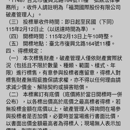
務所」，收件人請註明為「福潤國際股份有限公司
破產管理人」。
（三） 投標單收件時間：即日起至民國（下同）
115年2月12日止（以送達時間為準）。
（四） 開標時間：115年2月13日上午10時整。
（五） 開標地點：臺北市復興北路164號11樓。
四、 得標規定：
（一） 本次標售財產，破產管理人僅依財產實際狀
況（包括且不限於數量、種類、範圍、樣式、年
限）進行標售，有意參與投標者應留意，得標人對
標售財產無瑕疵擔保請求權，亦不得以任何理由請
求減少價金、解除契約或損害賠償。
（二） 本標案訂有底價（底價將於當日開標時一併
公布），以各標出價高於底價之最高標者得標，若
無投標金額在底價以上，破產管理人得詢問在場參
與投標者是否加價，必要時並當場進行書面比價，
以書面出價金額最高者為得標人；現場無人表示加