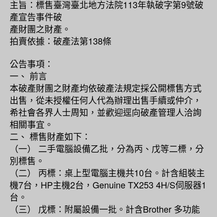
主旨：標售臺灣臺北地方法院113年執破字第9號破
產宣告事件破
產財團之財產。
拍賣依據：破產法第138條
公告事項：
一、 前言
本破產財團之財產均依破產法規定採公開標售方式
出售，從未授權任何人代為辦理出售手續或仲介，
希社會各界人士周知，並歡迎逕向破產管理人洽詢
相關事宜。
二、 標售財產如下：
（一） 二手電腦設備乙批，分為丙、戊等二標，分
別標售。
（二） 丙標：桌上型電腦主機共10台。計含組裝主
機7台，HP主機2台，Genuine TX253 4H/S伺服器1
台。
（三） 戊標：附屬設備一批。計含Brother 多功能