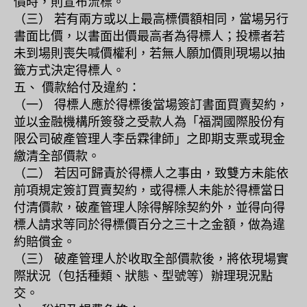
價時，則宣布流標。
（三） 若有兩方或以上最高標價額相同，當場另行
書面比價，以書面出價最高者為得標人；投標者若
未到場則喪失喊價權利，若無人願加價則現場以抽
籤方式決定得標人。
五、 價款給付及違約：
（一） 得標人應於得標後當場簽訂書面買賣契約，
並以金融機構所簽發之受款人為「福潤國際股份有
限公司破產管理人李岳霖律師」之即期支票或現金
繳清全部價款。
（二） 若因可歸責於得標人之事由，致雙方未能依
前項規定簽訂買賣契約，或得標人未能於得標當日
付清價款，破產管理人除得解除契約外，並得向得
標人請求等同於得標價百分之三十之金額，做為違
約賠償金。
（三） 破產管理人於收取全部價款後，將依現場實
際狀況（包括種類、狀態、型號等）辦理現況點
交。