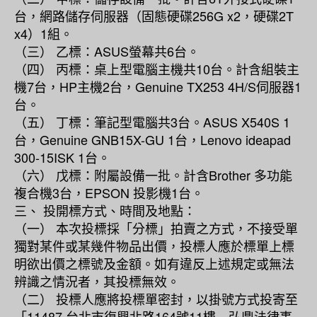
台，網路儲存伺服器（固態硬碟256G x2，硬碟2T
x4）1組。
（三） 乙標：ASUS螢幕共6台。
（四） 丙標：桌上型電腦主機共10台。計含組裝主
機7台，HP主機2台，Genuine TX253 4H/S伺服器1
台。
（五） 丁標：筆記型電腦共3台。ASUS X540S 1
台，Genuine GNB15X-GU 1台，Lenovo ideapad
300-15ISK 1台。
（六） 戊標：附屬設備一批。計含Brother 多功能
複合機3台，EPSON 投影機1台。
三、 投開標方式、時間及地點：
（一） 本次投標採「分標」拍賣之方式，不接受單
獨對某件或某幾件物品出價，投標人應於標單上標
明欲出價之標號及金額。如有違反上述規定或無法
辨識之情況者，其投標無效。
（二） 投標人應將投標單密封，以掛號方式投寄至
「11487 台北市復興北路164號11樓 弘鼎法律事