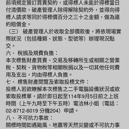
前項規定簽訂買賣契約，或得標人未能於得標當日
付清價款，破產管理人除得解除契約外，並得向得
標人請求等同於得標價百分之三十之金額，做為違
約賠償金。
（三） 破產管理人於收取全部價款後，將依現場實
際狀況（包括種類、狀態、型號等）辦理現況點
交。
六、 稅捐及規費負擔：
本次標售財產買賣、交易及移轉所生或相關之營業
稅、契稅、貨物稅等相關稅捐以及一切其他任何費
用及支出，均由得標人負擔。
七、 標售財產閱覽及索取投標文件：
投標人若欲瞭解本次標售之二手電腦設備狀況或欲
索取投標單，請於即日起至114年9月5日前之上班
時間（上午九時至下午五時）電洽林小姐（電話：
02-8712-6019 分機204）申請。
八、 不可抗力事故：
開標時間如遇颱風、地震等天然災變或不可抗力事