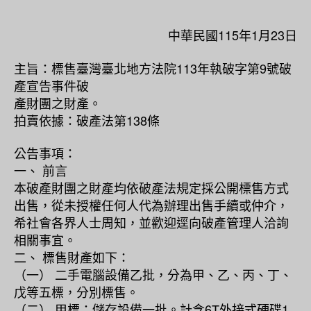
中華民國115年1月23日
主旨：標售臺灣臺北地方法院113年執破字第9號破
產宣告事件破
產財團之財產。
拍賣依據：破產法第138條
公告事項：
一、 前言
本破產財團之財產均依破產法規定採公開標售方式
出售，從未授權任何人代為辦理出售手續或仲介，
希社會各界人士周知，並歡迎逕向破產管理人洽詢
相關事宜。
二、 標售財產如下：
（一） 二手電腦設備乙批，分為甲、乙、丙、丁、
戊等五標，分別標售。
（二） 甲標：儲存設備一批。計含6T外接式硬碟1