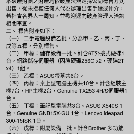
本破產財團之財產均依破產法規定採公開標售方式
出售，從未授權任何人代為辦理出售手續或仲介，
希社會各界人士周知，並歡迎逕向破產管理人洽詢
相關事宜。
二、 標售財產如下：
（一） 二手電腦設備乙批，分為甲、乙、丙、丁、
戊等五標，分別標售。
（二） 甲標：儲存設備一批。計含6T外接式硬碟1
台，網路儲存伺服器（固態硬碟256G x2，硬碟2T
x4）1組。
（三） 乙標：ASUS螢幕共6台。
（四） 丙標：桌上型電腦主機共10台。計含組裝主
機7台，HP主機2台，Genuine TX253 4H/S伺服器1
台。
（五） 丁標：筆記型電腦共3台。ASUS X540S 1
台，Genuine GNB15X-GU 1台，Lenovo ideapad
300-15ISK 1台。
（六） 戊標：附屬設備一批。計含Brother 多功能