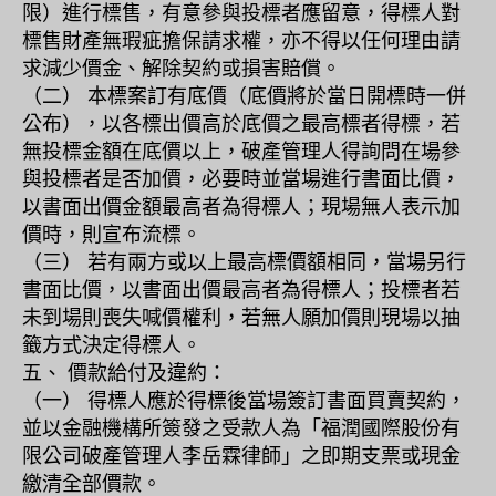
限）進行標售，有意參與投標者應留意，得標人對
標售財產無瑕疵擔保請求權，亦不得以任何理由請
求減少價金、解除契約或損害賠償。
（二） 本標案訂有底價（底價將於當日開標時一併
公布），以各標出價高於底價之最高標者得標，若
無投標金額在底價以上，破產管理人得詢問在場參
與投標者是否加價，必要時並當場進行書面比價，
以書面出價金額最高者為得標人；現場無人表示加
價時，則宣布流標。
（三） 若有兩方或以上最高標價額相同，當場另行
書面比價，以書面出價最高者為得標人；投標者若
未到場則喪失喊價權利，若無人願加價則現場以抽
籤方式決定得標人。
五、 價款給付及違約：
（一） 得標人應於得標後當場簽訂書面買賣契約，
並以金融機構所簽發之受款人為「福潤國際股份有
限公司破產管理人李岳霖律師」之即期支票或現金
繳清全部價款。