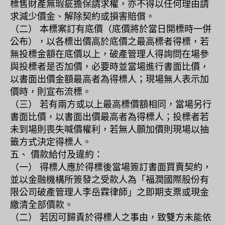
標售財產無瑕疵擔保請求權，亦不得以任何理由請
求減少價金、解除契約或損害賠償。
（二） 本標案訂有底價（底價將於當日開標時一併
公布），以各標出價高於底價之最高標者得標，若
無投標金額在底價以上，破產管理人得詢問在場參
與投標者是否加價，必要時並當場進行書面比價，
以書面出價金額最高者為得標人；現場無人表示加
價時，則宣布流標。
（三） 若有兩方或以上最高標價額相同，當場另行
書面比價，以書面出價最高者為得標人；投標者若
未到場則喪失喊價權利，若無人願加價則現場以抽
籤方式決定得標人。
五、 價款給付及違約：
（一） 得標人應於得標後當場簽訂書面買賣契約，
並以金融機構所簽發之受款人為「福潤國際股份有
限公司破產管理人李岳霖律師」之即期支票或現金
繳清全部價款。
（二） 若因可歸責於得標人之事由，致雙方未能依